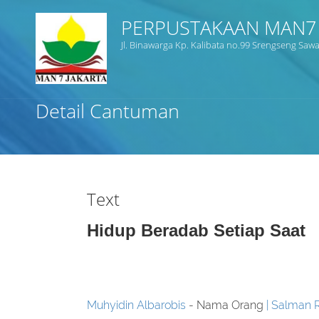
PERPUSTAKAAN MAN7 
Jl. Binawarga Kp. Kalibata no.99 Srengseng Sawa
Judul
Detail Cantuman
Subjek
Tipe Koleksi
Text
GMD
Hidup Beradab Setiap Saat
Cari
Muhyidin Albarobis
- Nama Orang
Salman R