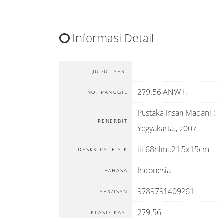
Informasi Detail
-
JUDUL SERI
279.56 ANW h
NO. PANGGIL
Pustaka Insan Madani
:
PENERBIT
Yogyakarta
.,
2007
iii-68hlm.;21,5x15cm
DESKRIPSI FISIK
Indonesia
BAHASA
9789791409261
ISBN/ISSN
279.56
KLASIFIKASI