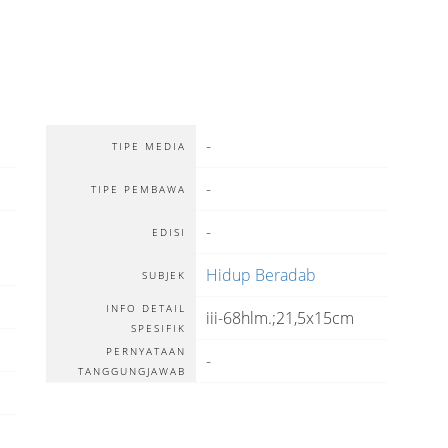
-
TIPE MEDIA
-
TIPE PEMBAWA
-
EDISI
Hidup Beradab
SUBJEK
INFO DETAIL
iii-68hlm.;21,5x15cm
SPESIFIK
PERNYATAAN
-
TANGGUNGJAWAB