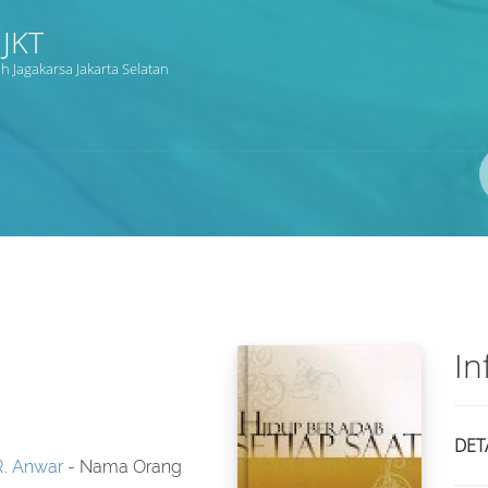
JKT
h Jagakarsa Jakarta Selatan
Pengarang
ISBN/ISSN
Lokasi
In
DET
. Anwar
- Nama Orang